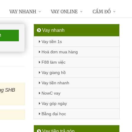
VAY NHANH
VAY ONLINE
CẦM ĐỒ
Vay nhanh
M
Vay tiền 1s
Hoá đơn mua hàng
F88 làm việc
Vay giang hồ
Vay tiền nhanh
àng SHB
NowC vay
Vay góp ngày
Bằng đại học
Vay tiền trả góp