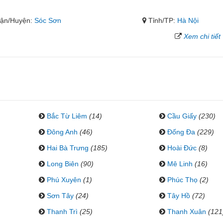
ận/Huyện:
Sóc Sơn
Tỉnh/TP:
Hà Nội
Xem chi tiết
Bắc Từ Liêm
(14)
Cầu Giấy
(230)
Đông Anh
(46)
Đống Đa
(229)
Hai Bà Trưng
(185)
Hoài Đức
(8)
Long Biên
(90)
Mê Linh
(16)
Phú Xuyên
(1)
Phúc Thọ
(2)
Sơn Tây
(24)
Tây Hồ
(72)
Thanh Trì
(25)
Thanh Xuân
(121