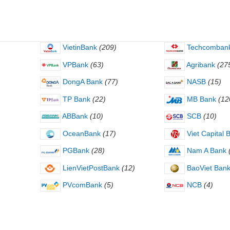
VietinBank
(209)
Techcomban
VPBank
(63)
Agribank
(27
DongA Bank
(77)
NASB
(15)
TP Bank
(22)
MB Bank
(12
ABBank
(10)
SCB
(10)
OceanBank
(17)
Viet Capital 
PGBank
(28)
Nam A Bank
LienVietPostBank
(12)
BaoViet Ban
PVcomBank
(5)
NCB
(4)