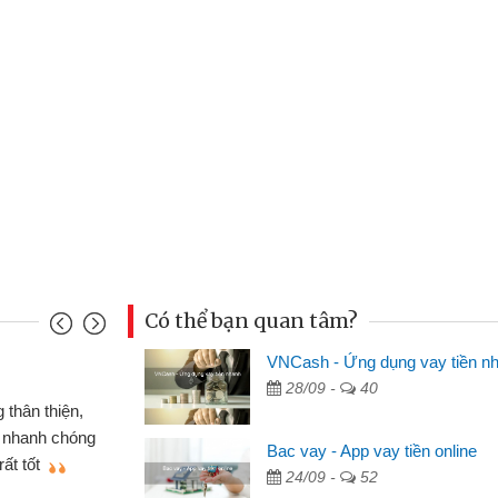
Có thể bạn quan tâm?
VNCash - Ứng dụng vay tiền n
Mai Lan - Sinh viên
28/09 -
40
m cố chiếc xe wave
Tôi biết đến thông
n bằng CMND online
sinh viên nên cần đón
Bac vay - App vay tiền online
 sẽ giới thiệu cho bạn
thấy thủ tục nhanh gọ
24/09 -
52