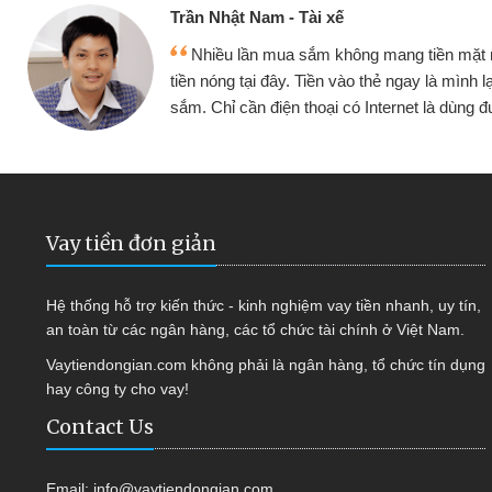
Cấn Văn Lực - Tạp hóa
nh đều vay
Tôi kinh doanh buôn bán nhỏ lẻ
tiếp tục mua
hàng, nhờ biết đến website qua bạn 
ợc
quyết được công việc của mình 
Vay tiền đơn giản
Hệ thống hỗ trợ kiến thức - kinh nghiệm vay tiền nhanh, uy tín,
an toàn từ các ngân hàng, các tổ chức tài chính ở Việt Nam.
Vaytiendongian.com không phải là ngân hàng, tổ chức tín dụng
hay công ty cho vay!
Contact Us
Email:
info@vaytiendongian.com