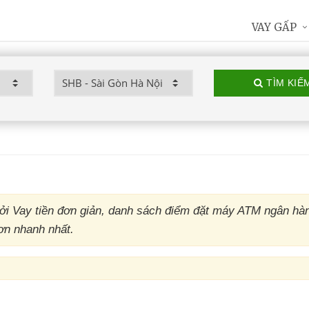
VAY GẤP
TÌM KIẾ
ởi Vay tiền đơn giản, danh sách điểm đặt máy ATM ngân h
ơn nhanh nhất.