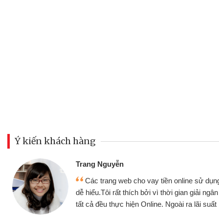
Ý kiến khách hàng
Đoàn Hữu Cảnh
Mình cần tiền gấp nên định cầ
ân thiện,
nhưng thật may đã có gói vay tiề
nhanh chóng
không cần gặp mặt nên rất tiện lợi,
 tốt
bè biết