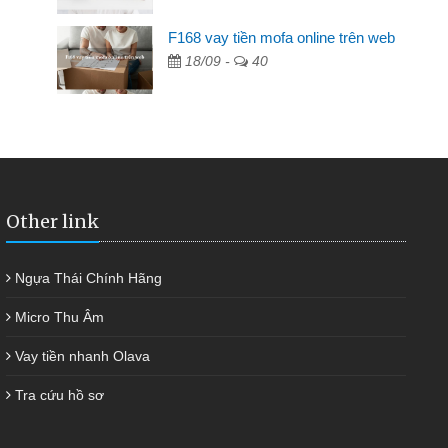
F168 vay tiền mofa online trên web
n hàng không ai cho vay. Trong khi
18/09 -
40
quyết việc riêng, trong 1-2 ngày tôi trả
 giúp tôi kịp thời và nhanh chóng
Other link
Ngựa Thái Chính Hãng
Micro Thu Âm
Vay tiền nhanh Olava
Tra cứu hồ sơ