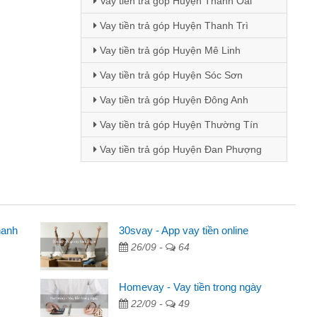
Vay tiền trả góp Huyện Thanh Oai
Vay tiền trả góp Huyện Thanh Trì
Vay tiền trả góp Huyện Mê Linh
Vay tiền trả góp Huyện Sóc Sơn
Vay tiền trả góp Huyện Đông Anh
Vay tiền trả góp Huyện Thường Tín
Vay tiền trả góp Huyện Đan Phượng
hanh
30svay - App vay tiền online
26/09 -
64
 qua quảng cáo trên facebook. Tôi là
g tiền nhà, sinh nhật bạn bè, mà đọc
Homevay - Vay tiền trong ngày
n nên tôi quyết định vay
22/09 -
49