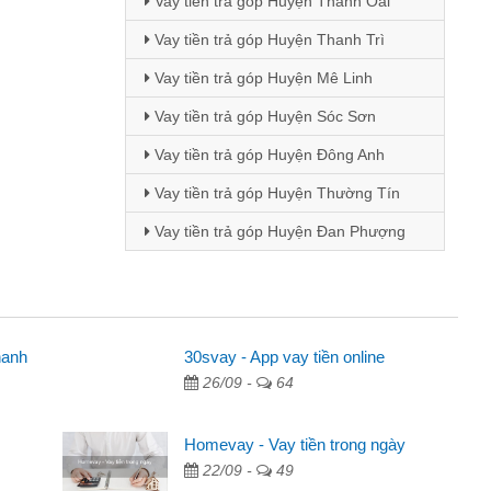
Vay tiền trả góp Huyện Thanh Oai
Vay tiền trả góp Huyện Thanh Trì
Vay tiền trả góp Huyện Mê Linh
Vay tiền trả góp Huyện Sóc Sơn
Vay tiền trả góp Huyện Đông Anh
Vay tiền trả góp Huyện Thường Tín
Vay tiền trả góp Huyện Đan Phượng
hanh
30svay - App vay tiền online
26/09 -
64
cáo trên facebook. Tôi là
, sinh nhật bạn bè, mà đọc
Homevay - Vay tiền trong ngày
quyết định vay
22/09 -
49