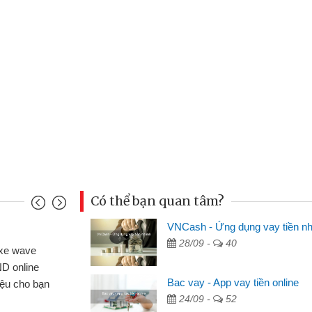
Có thể bạn quan tâm?
VNCash - Ứng dụng vay tiền n
Mai Lan - Sinh viên
28/09 -
40
 xe wave
Tôi biết đến thông qua quảng 
ND online
sinh viên nên cần đóng tiền nhà
Bac vay - App vay tiền online
hiệu cho bạn
thấy thủ tục nhanh gọn nên tôi 
24/09 -
52