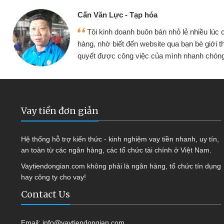
Cấn Văn Lực - Tạp hóa
y
Tôi kinh doanh buôn bán nhỏ lẻ nhiều lúc
a
hàng, nhờ biết đến website qua bạn bè giới thi
quyết được công việc của mình nhanh chón
Vay tiền đơn giản
Hệ thống hỗ trợ kiến thức - kinh nghiệm vay tiền nhanh, uy tín,
an toàn từ các ngân hàng, các tổ chức tài chính ở Việt Nam.
Vaytiendongian.com không phải là ngân hàng, tổ chức tín dụng
hay công ty cho vay!
Contact Us
Email:
info@vaytiendongian.com