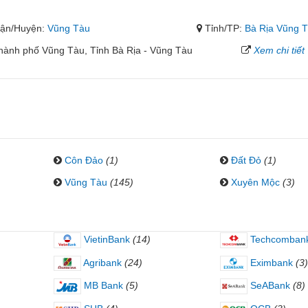
ận/Huyện:
Vũng Tàu
Tỉnh/TP:
Bà Rịa Vũng 
ành phố Vũng Tàu, Tỉnh Bà Rịa - Vũng Tàu
Xem chi tiết
Côn Đảo
(1)
Đất Đỏ
(1)
Vũng Tàu
(145)
Xuyên Mộc
(3)
VietinBank
(14)
Techcomban
Agribank
(24)
Eximbank
(3)
MB Bank
(5)
SeABank
(8)