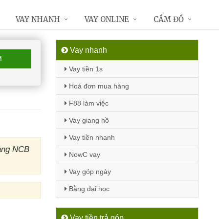
VAY NHANH
VAY ONLINE
CẦM ĐỒ
Vay nhanh
M
Vay tiền 1s
Hoá đơn mua hàng
F88 làm việc
Vay giang hồ
Vay tiền nhanh
hàng NCB
NowC vay
Vay góp ngày
Bằng đại học
Vay tiền trả góp