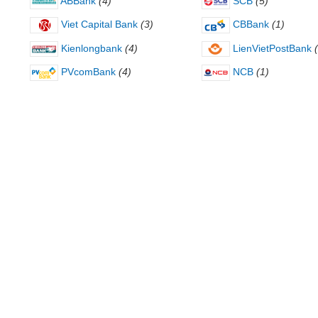
ABBank
(4)
SCB
(5)
Viet Capital Bank
(3)
CBBank
(1)
Kienlongbank
(4)
LienVietPostBank
PVcomBank
(4)
NCB
(1)