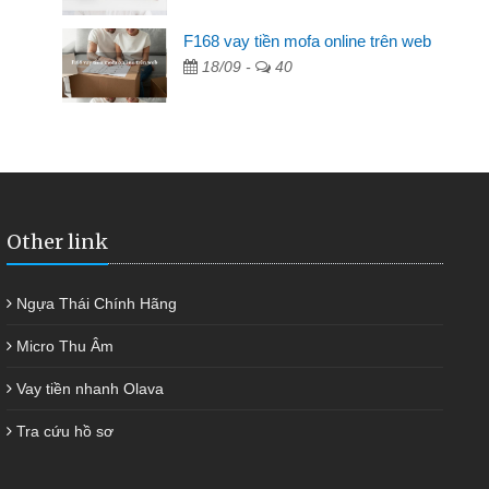
F168 vay tiền mofa online trên web
ng ai cho vay. Trong khi
18/09 -
40
riêng, trong 1-2 ngày tôi trả
kịp thời và nhanh chóng
Other link
Ngựa Thái Chính Hãng
Micro Thu Âm
Vay tiền nhanh Olava
Tra cứu hồ sơ