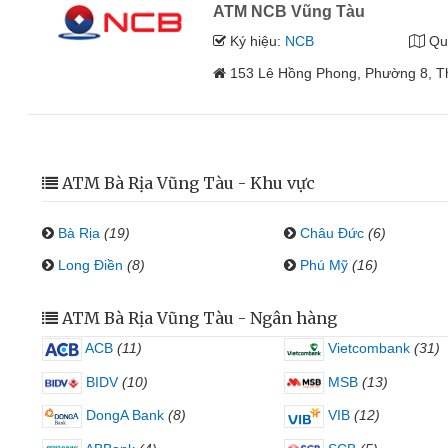
ATM NCB Vũng Tàu
Ký hiệu:
NCB
Qu
153 Lê Hồng Phong, Phường 8, Th
ATM Bà Rịa Vũng Tàu - Khu vực
Bà Rịa
(19)
Châu Đức
(6)
Long Điền
(8)
Phú Mỹ
(16)
ATM Bà Rịa Vũng Tàu - Ngân hàng
ACB
(11)
Vietcombank
(31)
BIDV
(10)
MSB
(13)
DongA Bank
(8)
VIB
(12)