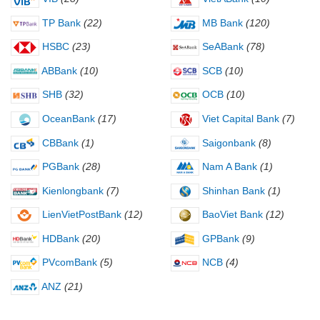
TP Bank
(22)
MB Bank
(120)
HSBC
(23)
SeABank
(78)
ABBank
(10)
SCB
(10)
SHB
(32)
OCB
(10)
OceanBank
(17)
Viet Capital Bank
(7)
CBBank
(1)
Saigonbank
(8)
PGBank
(28)
Nam A Bank
(1)
Kienlongbank
(7)
Shinhan Bank
(1)
LienVietPostBank
(12)
BaoViet Bank
(12)
HDBank
(20)
GPBank
(9)
PVcomBank
(5)
NCB
(4)
ANZ
(21)