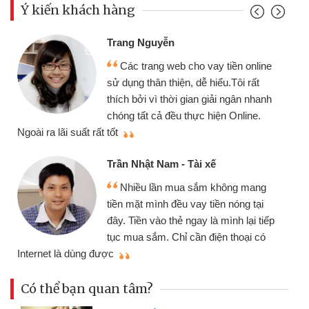
Ý kiến khách hàng
Đoàn Hữu Cảnh
Mình cần tiền gấp 
b cho vay tiền online
chiếc xe wave nhưng t
ện, dễ hiểu.Tôi rất
gói vay tiền bằng CMN
i gian giải ngân nhanh
cần gặp mặt nên rất tiện
 thực hiện Online.
thiệu cho bạn bè biết
Cấn Văn Lực - Tạp h
- Tài xế
Tôi kinh doanh buôn
ua sắm không mang
nhiều lúc cần vốn nhập
u vay tiền nóng tại
đến website qua bạn bè 
ẻ ngay là mình lại tiếp
đã giải quyết được côn
ỉ cần điện thoại có
mình nhanh chóng
Có thể bạn quan tâm?