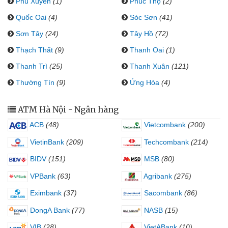
Phú Xuyên
(1)
Phúc Thọ
(2)
Quốc Oai
(4)
Sóc Sơn
(41)
Sơn Tây
(24)
Tây Hồ
(72)
Thạch Thất
(9)
Thanh Oai
(1)
Thanh Trì
(25)
Thanh Xuân
(121)
Thường Tín
(9)
Ứng Hòa
(4)
ATM Hà Nội - Ngân hàng
ACB
(48)
Vietcombank
(200)
VietinBank
(209)
Techcombank
(214)
BIDV
(151)
MSB
(80)
VPBank
(63)
Agribank
(275)
Eximbank
(37)
Sacombank
(86)
DongA Bank
(77)
NASB
(15)
VIB
(28)
VietABank
(10)