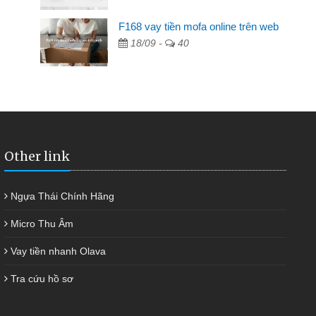
F168 vay tiền mofa online trên web
hàng không ai cho vay. Trong khi
18/09 -
40
yết việc riêng, trong 1-2 ngày tôi trả
iúp tôi kịp thời và nhanh chóng
Other link
Ngựa Thái Chính Hãng
Micro Thu Âm
Vay tiền nhanh Olava
Tra cứu hồ sơ