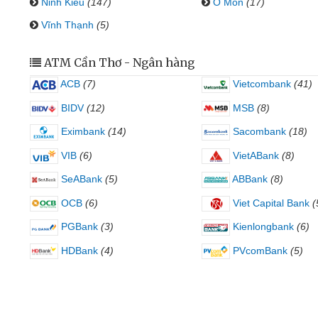
Ninh Kiều
(147)
Ô Môn
(17)
Vĩnh Thạnh
(5)
ATM Cần Thơ - Ngân hàng
ACB
(7)
Vietcombank
(41)
BIDV
(12)
MSB
(8)
Eximbank
(14)
Sacombank
(18)
VIB
(6)
VietABank
(8)
SeABank
(5)
ABBank
(8)
OCB
(6)
Viet Capital Bank
(
PGBank
(3)
Kienlongbank
(6)
HDBank
(4)
PVcomBank
(5)