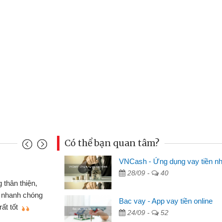
Có thể bạn quan tâm?
VNCash - Ứng dụng vay tiền n
Mai Lan - Sinh viên
28/09 -
40
cố chiếc xe wave
Tôi biết đến thông q
bằng CMND online
sinh viên nên cần đóng 
Bac vay - App vay tiền online
ẽ giới thiệu cho bạn
thấy thủ tục nhanh gọn 
24/09 -
52