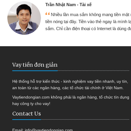
Cấn Văn Lực - Tạp hóa
 đều vay
Tôi kinh doanh buôn bán nhỏ lẻ n
ếp tục mua
hàng, nhờ biết đến website qua bạn bè 
quyết được công việc của mình nh
Vay tiền đơn giản
Hệ thống hỗ trợ kiến thức - kinh nghiệm vay tiền nhanh, uy tín,
an toàn từ các ngân hàng, các tổ chức tài chính ở Việt Nam.
Vaytiendongian.com không phải là ngân hàng, tổ chức tín dụng
hay công ty cho vay!
Contact Us
Email:
info@vaytiendongian.com