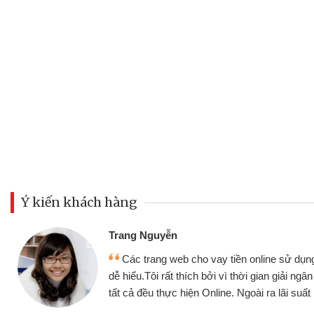
Ý kiến khách hàng
Đoàn Hữu Cảnh
Mình cần tiền gấp nên định cầm 
 thiện,
nhưng thật may đã có gói vay tiền 
anh chóng
không cần gặp mặt nên rất tiện lợi, s
ốt
bè biết