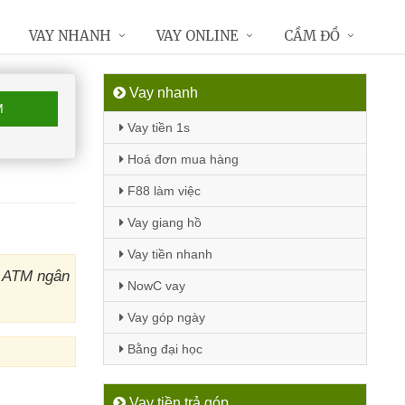
VAY NHANH
VAY ONLINE
CẦM ĐỒ
Vay nhanh
M
Vay tiền 1s
Hoá đơn mua hàng
F88 làm việc
Vay giang hồ
Vay tiền nhanh
y ATM ngân
NowC vay
Vay góp ngày
Bằng đại học
Vay tiền trả góp