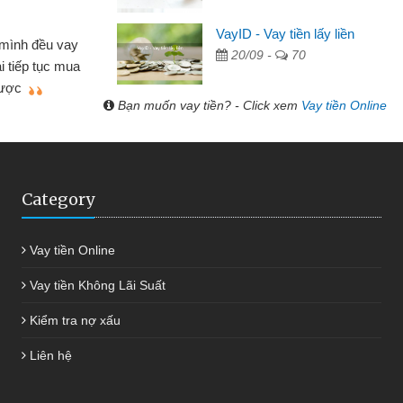
Lâm Minh Chánh
VayID - Vay tiền lấy liền
Mất 2 tuần các ngân 
20/09 -
70
hiều lúc cần vốn nhập
cần có 2 triệu để giải qu
giới thiệu tôi đã giải
được thôi. Cảm ơn đã g
anh chóng
Bạn muốn vay tiền? - Click xem
Vay tiền Online
Category
Vay tiền Online
Vay tiền Không Lãi Suất
Kiểm tra nợ xấu
Liên hệ