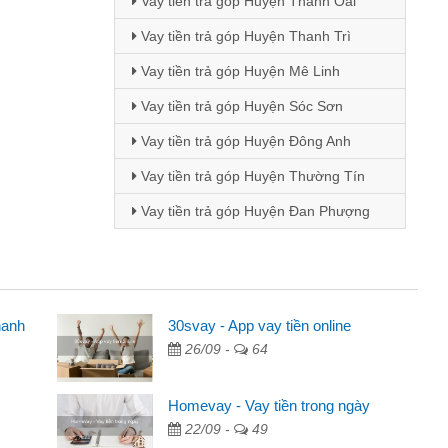
Vay tiền trả góp Huyện Thanh Oai
Vay tiền trả góp Huyện Thanh Trì
Vay tiền trả góp Huyện Mê Linh
Vay tiền trả góp Huyện Sóc Sơn
Vay tiền trả góp Huyện Đông Anh
Vay tiền trả góp Huyện Thường Tín
Vay tiền trả góp Huyện Đan Phượng
hanh
30svay - App vay tiền online
26/09 -
64
ua quảng cáo trên facebook. Tôi là
tiền nhà, sinh nhật bạn bè, mà đọc
Homevay - Vay tiền trong ngày
nên tôi quyết định vay
22/09 -
49