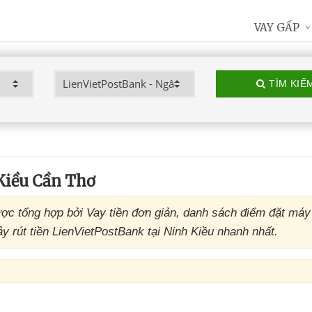
VAY GẤP
TÌM KIẾ
Kiều Cần Thơ
ợc tổng hợp bởi Vay tiền đơn giản, danh sách điểm đặt má
 rút tiền LienVietPostBank tại Ninh Kiều nhanh nhất.