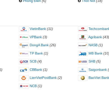
Phong Điền
(6)
Thốt Nốt
(18)
VietinBank
(11)
Techcomban
VPBank
(3)
Agribank
(43
DongA Bank
(26)
NASB
(1)
TP Bank
(1)
MB Bank
(10
SCB
(4)
SHB
(5)
5)
CBBank
(1)
Saigonbank
LienVietPostBank
(2)
BaoViet Ban
NCB
(1)