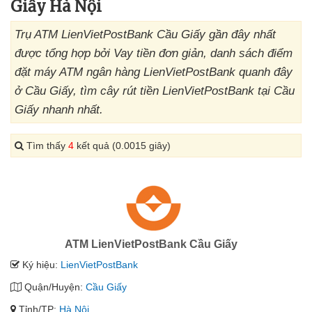
Giấy Hà Nội
Trụ ATM LienVietPostBank Cầu Giấy gần đây nhất
được tổng hợp bởi Vay tiền đơn giản, danh sách điểm
đặt máy ATM ngân hàng LienVietPostBank quanh đây
ở Cầu Giấy, tìm cây rút tiền LienVietPostBank tại Cầu
Giấy nhanh nhất.
Tìm thấy
4
kết quả (0.0015 giây)
ATM LienVietPostBank Cầu Giấy
Ký hiệu:
LienVietPostBank
Quận/Huyện:
Cầu Giấy
Tỉnh/TP:
Hà Nội