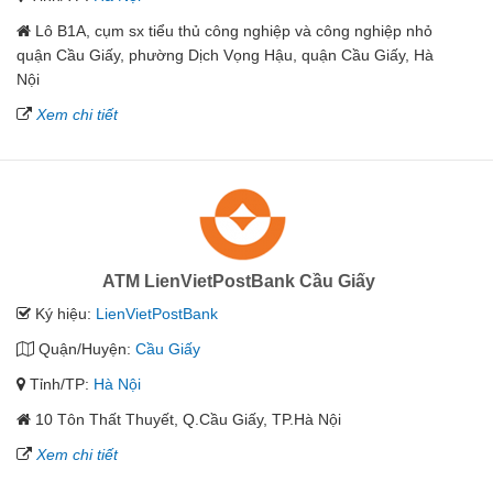
Lô B1A, cụm sx tiểu thủ công nghiệp và công nghiệp nhỏ
quận Cầu Giấy, phường Dịch Vọng Hậu, quận Cầu Giấy, Hà
Nội
Xem chi tiết
ATM LienVietPostBank Cầu Giấy
Ký hiệu:
LienVietPostBank
Quận/Huyện:
Cầu Giấy
Tỉnh/TP:
Hà Nội
10 Tôn Thất Thuyết, Q.Cầu Giấy, TP.Hà Nội
Xem chi tiết