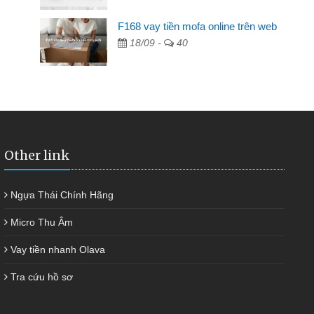
F168 vay tiền mofa online trên web
ngân hàng không ai cho vay. Trong khi
18/09 -
40
ải quyết việc riêng, trong 1-2 ngày tôi trả
đã giúp tôi kịp thời và nhanh chóng
Other link
Ngựa Thái Chính Hãng
Micro Thu Âm
Vay tiền nhanh Olava
Tra cứu hồ sơ