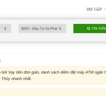
VAY GẤP
TÌM KIẾ
ơ
 bởi Vay tiền đơn giản, danh sách điểm đặt máy ATM ngân
h Thủy nhanh nhất.