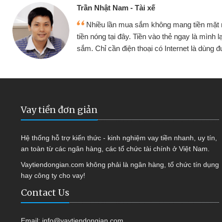
Cấn Văn Lực - Tạp hóa
 mình đều vay
Tôi kinh doanh buôn bán nhỏ 
ại tiếp tục mua
hàng, nhờ biết đến website qua b
 được
quyết được công việc của mìn
Vay tiền đơn giản
Hệ thống hỗ trợ kiến thức - kinh nghiệm vay tiền nhanh, uy tín,
an toàn từ các ngân hàng, các tổ chức tài chính ở Việt Nam.
Vaytiendongian.com không phải là ngân hàng, tổ chức tín dụng
hay công ty cho vay!
Contact Us
Email:
info@vaytiendongian.com