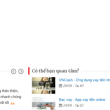
Có thể bạn quan tâm?
VNCash - Ứng dụng vay tiền n
Mai Lan - Sinh vi
28/09 -
40
cầm cố chiếc xe wave
Tôi biết đến thô
tiền bằng CMND online
sinh viên nên cần 
Bac vay - App vay tiền online
ợi, sẽ giới thiệu cho bạn
thấy thủ tục nhanh
24/09 -
52