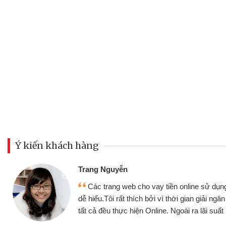
Ý kiến khách hàng
Đoàn Hữu Cảnh
Mình cần tiền gấp nên định 
 thân thiện,
nhưng thật may đã có gói vay 
ân nhanh chóng
không cần gặp mặt nên rất tiện l
rất tốt
bè biết