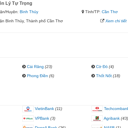
n Lý Tự Trọng
ận/Huyện:
Bình Thủy
Tỉnh/TP:
Cần Thơ
uận Bình Thủy, Thành phố Cần Thơ
Xem chi tiết
Cái Răng
(23)
Cờ Đỏ
(4)
Phong Điền
(6)
Thốt Nốt
(18)
VietinBank
(11)
Techcomban
VPBank
(3)
Agribank
(43
DongA Bank
(26)
NASB
(1)