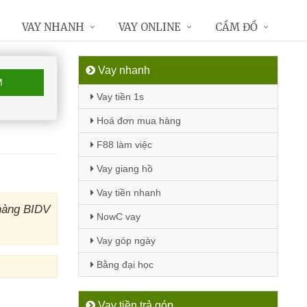
VAY NHANH
VAY ONLINE
CẦM ĐỒ
Vay nhanh
M
Vay tiền 1s
Hoá đơn mua hàng
F88 làm việc
Vay giang hồ
Vay tiền nhanh
 hàng BIDV
NowC vay
Vay góp ngày
Bằng đại học
Vay tiền trả góp