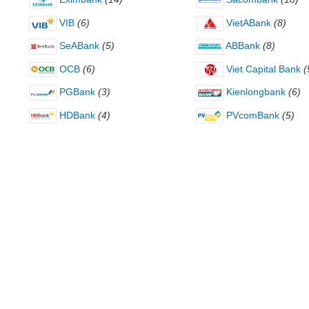
VIB
(6)
VietABank
(8)
SeABank
(5)
ABBank
(8)
OCB
(6)
Viet Capital Bank
(
PGBank
(3)
Kienlongbank
(6)
HDBank
(4)
PVcomBank
(5)