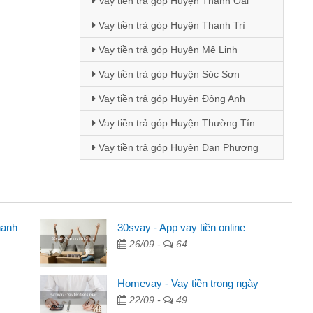
Vay tiền trả góp Huyện Thanh Oai
Vay tiền trả góp Huyện Thanh Trì
Vay tiền trả góp Huyện Mê Linh
Vay tiền trả góp Huyện Sóc Sơn
Vay tiền trả góp Huyện Đông Anh
Vay tiền trả góp Huyện Thường Tín
Vay tiền trả góp Huyện Đan Phượng
hanh
ên
30svay - App vay tiền online
26/09 -
64
ng qua quảng cáo trên facebook. Tôi là
đóng tiền nhà, sinh nhật bạn bè, mà đọc
Homevay - Vay tiền trong ngày
 gọn nên tôi quyết định vay
22/09 -
49