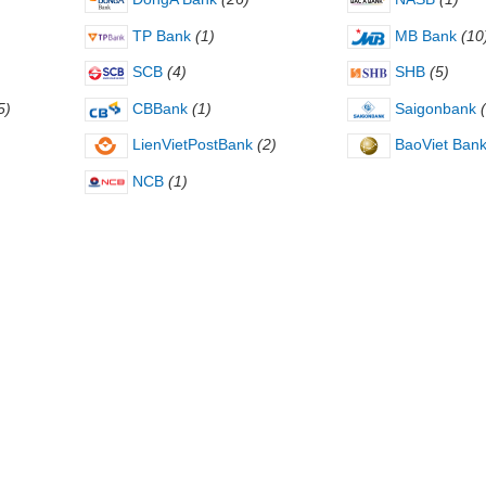
TP Bank
(1)
MB Bank
(10
SCB
(4)
SHB
(5)
5)
CBBank
(1)
Saigonbank
LienVietPostBank
(2)
BaoViet Ban
NCB
(1)