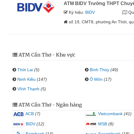
ATM BIDV Trường THPT Chuyê
Ký hiệu:
BIDV
Qu
số 19, CMT8, phường An Thới, q
ATM Cần Thơ - Khu vực
Thới Lai
(5)
Bình Thủy
(49)
Ninh Kiều
(147)
Ô Môn
(17)
Vĩnh Thạnh
(5)
ATM Cần Thơ - Ngân hàng
ACB
(7)
Vietcombank
(41)
BIDV
(12)
MSB
(8)
Eximbank
(14)
Sacombank
(18)