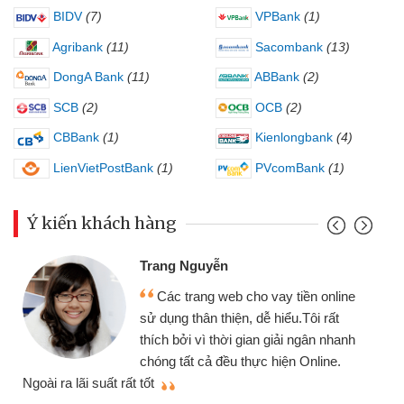
BIDV
(7)
VPBank
(1)
Agribank
(11)
Sacombank
(13)
DongA Bank
(11)
ABBank
(2)
SCB
(2)
OCB
(2)
CBBank
(1)
Kienlongbank
(4)
LienVietPostBank
(1)
PVcomBank
(1)
Ý kiến khách hàng
Trang Nguyễn
Các trang web cho vay tiền online
sử dụng thân thiện, dễ hiểu.Tôi rất
thích bởi vì thời gian giải ngân nhanh
chóng tất cả đều thực hiện Online.
thi
Ngoài ra lãi suất rất tốt