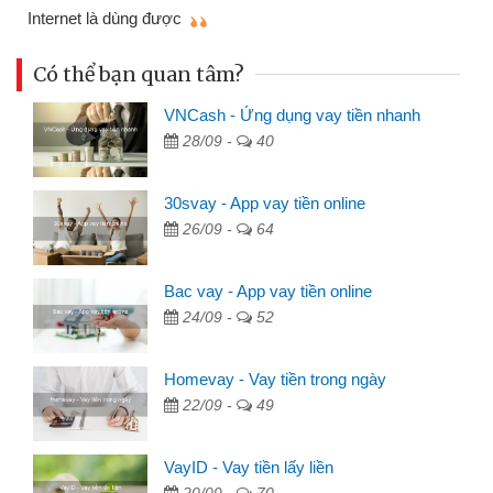
mì
Internet là dùng được
Có thể bạn quan tâm?
VNCash - Ứng dụng vay tiền nhanh
28/09 -
40
30svay - App vay tiền online
26/09 -
64
Bac vay - App vay tiền online
24/09 -
52
Homevay - Vay tiền trong ngày
22/09 -
49
VayID - Vay tiền lấy liền
20/09 -
70