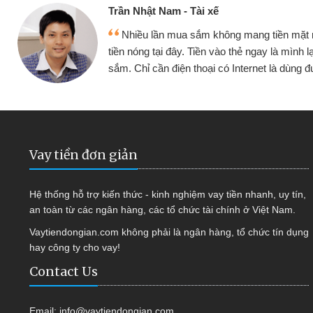
Cấn Văn Lực - Tạp hóa
ặt mình đều vay
Tôi kinh doanh buôn bán n
h lại tiếp tục mua
hàng, nhờ biết đến website qu
ùng được
quyết được công việc của 
Vay tiền đơn giản
Hệ thống hỗ trợ kiến thức - kinh nghiệm vay tiền nhanh, uy tín,
an toàn từ các ngân hàng, các tổ chức tài chính ở Việt Nam.
Vaytiendongian.com không phải là ngân hàng, tổ chức tín dụng
hay công ty cho vay!
Contact Us
Email:
info@vaytiendongian.com