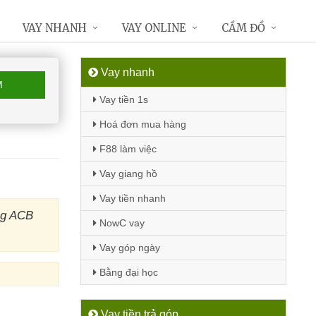
VAY NHANH
VAY ONLINE
CẦM ĐỒ
Vay nhanh
M
Vay tiền 1s
Hoá đơn mua hàng
F88 làm việc
Vay giang hồ
Vay tiền nhanh
ng ACB
NowC vay
Vay góp ngày
Bằng đại học
Vay tiền trả góp