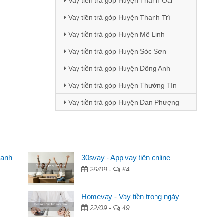
Vay tiền trả góp Huyện Thanh Oai
Vay tiền trả góp Huyện Thanh Trì
Vay tiền trả góp Huyện Mê Linh
Vay tiền trả góp Huyện Sóc Sơn
Vay tiền trả góp Huyện Đông Anh
Vay tiền trả góp Huyện Thường Tín
Vay tiền trả góp Huyện Đan Phượng
hanh
 viên
30svay - App vay tiền online
26/09 -
64
 thông qua quảng cáo trên facebook. Tôi là
ần đóng tiền nhà, sinh nhật bạn bè, mà đọc
Homevay - Vay tiền trong ngày
anh gọn nên tôi quyết định vay
22/09 -
49