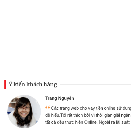
Ý kiến khách hàng
Đoàn Hữu Cảnh
Mình cần tiền gấp nên đị
ụng thân thiện,
nhưng thật may đã có gói v
 ngân nhanh chóng
không cần gặp mặt nên rất tiệ
ất rất tốt
bè biết