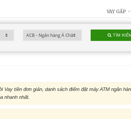
VAY GẤP
TÌM KIẾ
i Vay tiền đơn giản, danh sách điểm đặt máy ATM ngân hà
òa nhanh nhất.