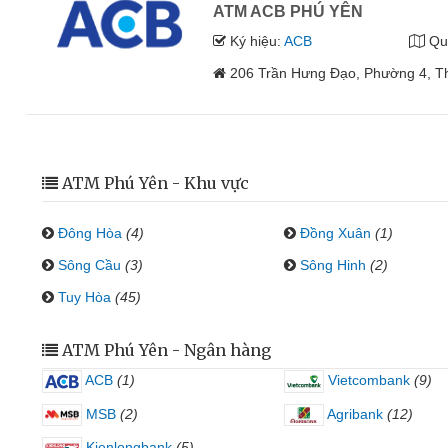
ATM ACB PHÚ YÊN
Ký hiệu:
ACB
Qu
206 Trần Hưng Đạo, Phường 4, Th
ATM Phú Yên - Khu vực
Đông Hòa
(4)
Đồng Xuân
(1)
Sông Cầu
(3)
Sông Hinh
(2)
Tuy Hòa
(45)
ATM Phú Yên - Ngân hàng
ACB
(1)
Vietcombank
(9)
MSB
(2)
Agribank
(12)
Kienlongbank
(5)