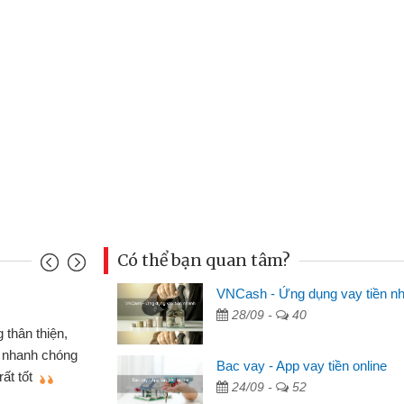
Có thể bạn quan tâm?
VNCash - Ứng dụng vay tiền n
Mai Lan - Sinh
28/09 -
40
nh cầm cố chiếc xe wave
Tôi biết đến
ay tiền bằng CMND online
sinh viên nên c
Bac vay - App vay tiền online
n lợi, sẽ giới thiệu cho bạn
thấy thủ tục nh
24/09 -
52