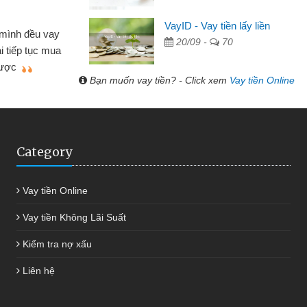
Lâm Minh Chá
VayID - Vay tiền lấy liền
Mất 2 tuần c
20/09 -
70
hỏ lẻ nhiều lúc cần vốn nhập
cần có 2 triệu đ
a bạn bè giới thiệu tôi đã giải
được thôi. Cảm 
mình nhanh chóng
Bạn muốn vay tiền? - Click xem
Vay tiền Online
Category
Vay tiền Online
Vay tiền Không Lãi Suất
Kiểm tra nợ xấu
Liên hệ