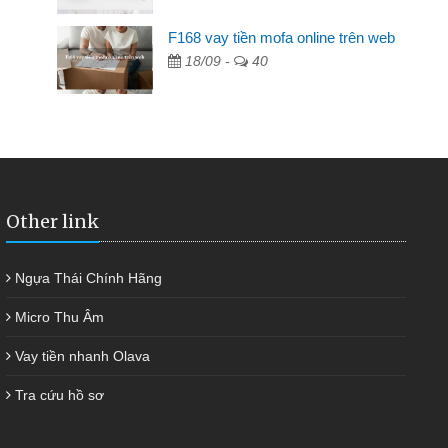
nh
F168 vay tiền mofa online trên web
ác ngân hàng không ai cho vay. Trong khi
18/09 -
40
ể giải quyết việc riêng, trong 1-2 ngày tôi trả
ơn đã giúp tôi kịp thời và nhanh chóng
Other link
Ngựa Thái Chính Hãng
Micro Thu Âm
Vay tiền nhanh Olava
Tra cứu hồ sơ