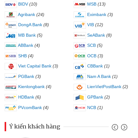
BIDV
(10)
MSB
(13)
Agribank
(24)
Eximbank
(3)
DongA Bank
(8)
VIB
(12)
MB Bank
(5)
SeABank
(8)
ABBank
(4)
SCB
(5)
SHB
(4)
OCB
(3)
Viet Capital Bank
(3)
CBBank
(1)
PGBank
(3)
Nam A Bank
(1)
Kienlongbank
(4)
LienVietPostBank
(2)
HDBank
(6)
GPBank
(2)
PVcomBank
(4)
NCB
(1)
Ý kiến khách hàng