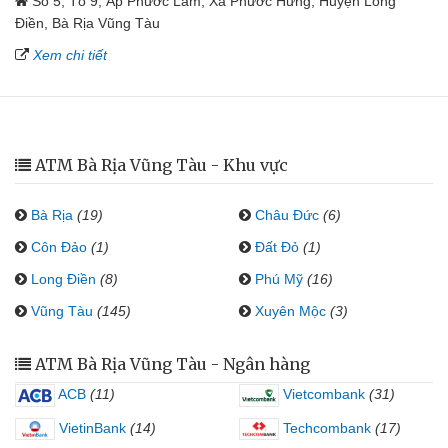
Số 5, Tổ 9, Ấp Phước Lâm, Xã Phước Hưng, Huyện Long
Điền, Bà Rịa Vũng Tàu
Xem chi tiết
ATM Bà Rịa Vũng Tàu - Khu vực
Bà Rịa
(19)
Châu Đức
(6)
Côn Đảo
(1)
Đất Đỏ
(1)
Long Điền
(8)
Phú Mỹ
(16)
Vũng Tàu
(145)
Xuyên Mộc
(3)
ATM Bà Rịa Vũng Tàu - Ngân hàng
ACB
(11)
Vietcombank
(31)
VietinBank
(14)
Techcombank
(17)