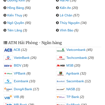
Dương Kinh
(6)
Hải An
(16)
Hồng Bàng
(56)
Kiến An
(20)
Kiến Thụy
(4)
Lê Chân
(57)
Ngô Quyền
(95)
Thủy Nguyên
(34)
Tiên Lãng
(3)
Vĩnh Bảo
(5)
ATM Hải Phòng - Ngân hàng
ACB
(12)
Vietcombank
(45)
VietinBank
(26)
Techcombank
(29)
BIDV
(18)
MSB
(20)
VPBank
(8)
Agribank
(32)
Eximbank
(10)
Sacombank
(12)
DongA Bank
(17)
NASB
(1)
VIB
(8)
TP Bank
(2)
MB Bank
(28)
SeABank
(16)