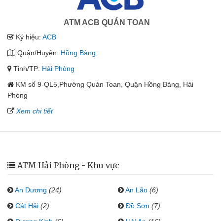
ATM ACB QUÁN TOAN
Ký hiệu:
ACB
Quận/Huyện:
Hồng Bàng
Tỉnh/TP:
Hải Phòng
KM số 9-QL5,Phường Quán Toan, Quận Hồng Bàng, Hải
Phòng
Xem chi tiết
ATM Hải Phòng - Khu vực
An Dương
(24)
An Lão
(6)
Cát Hải
(2)
Đồ Sơn
(7)