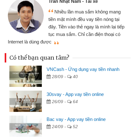
hật Nam - Tài xế
Tôi kinh d
ều lần mua sắm không mang
nhiều lúc cần
ặt mình đều vay tiền nóng tại
đến website qu
ền vào thẻ ngay là mình lại tiếp
đã giải quyết
a sắm. Chỉ cần điện thoại có
mình nhanh chóng
Có thể bạn quan tâm?
VNCash - Ứng dụng vay tiền nhanh
28/09 -
40
30svay - App vay tiền online
26/09 -
64
Bac vay - App vay tiền online
24/09 -
52