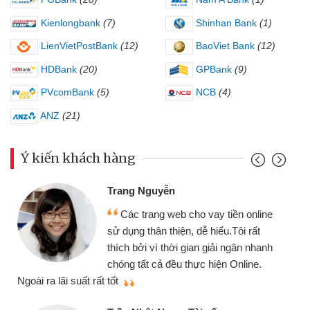
Kienlongbank
(7)
Shinhan Bank
(1)
LienVietPostBank
(12)
BaoViet Bank
(12)
HDBank
(20)
GPBank
(9)
PVcomBank
(5)
NCB
(4)
ANZ
(21)
Ý kiến khách hàng
Đoàn Hữu C
 Nguyễn
Mình cần t
 trang web cho vay tiền online
chiếc xe wav
 thân thiện, dễ hiểu.Tôi rất
gói vay tiền
ởi vì thời gian giải ngân nhanh
cần gặp mặt nê
tất cả đều thực hiện Online.
thiệu cho bạn bè biết
Cấn Văn Lực