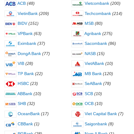
ACB
(48)
Vietcombank
(200)
VietinBank
(209)
Techcombank
(214)
BIDV
(151)
MSB
(80)
VPBank
(63)
Agribank
(275)
Eximbank
(37)
Sacombank
(86)
DongA Bank
(77)
NASB
(15)
VIB
(28)
VietABank
(10)
TP Bank
(22)
MB Bank
(120)
HSBC
(23)
SeABank
(78)
ABBank
(10)
SCB
(10)
SHB
(32)
OCB
(10)
OceanBank
(17)
Viet Capital Bank
(7)
CBBank
(1)
Saigonbank
(8)
PGBank
(28)
Nam A Bank
(1)