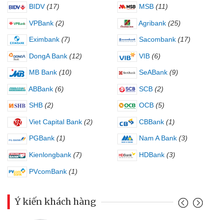
BIDV
(17)
MSB
(11)
VPBank
(2)
Agribank
(25)
Eximbank
(7)
Sacombank
(17)
DongA Bank
(12)
VIB
(6)
MB Bank
(10)
SeABank
(9)
ABBank
(6)
SCB
(2)
SHB
(2)
OCB
(5)
Viet Capital Bank
(2)
CBBank
(1)
PGBank
(1)
Nam A Bank
(3)
Kienlongbank
(7)
HDBank
(3)
PVcomBank
(1)
Ý kiến khách hàng