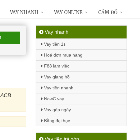
VAY NHANH
VAY ONLINE
CẦM ĐỒ
Vay nhanh
M
Vay tiền 1s
Hoá đơn mua hàng
F88 làm việc
Vay giang hồ
Vay tiền nhanh
g ACB
NowC vay
Vay góp ngày
Bằng đại học
Vay tiền trả góp