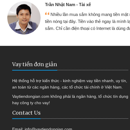
Cấn Văn Lực - Tạp hóa
 mình đều vay
Tôi kinh doanh buôn bán nhỏ 
ại tiếp tục mua
hàng, nhờ biết đến website qua b
 được
quyết được công việc của mìn
Vay tiền đơn giản
Hệ thống hỗ trợ kiến thức - kinh nghiệm vay tiền nhanh, uy tín,
an toàn từ các ngân hàng, các tổ chức tài chính ở Việt Nam.
Vaytiendongian.com không phải là ngân hàng, tổ chức tín dụng
hay công ty cho vay!
Contact Us
Email:
info@vaytiendongian.com