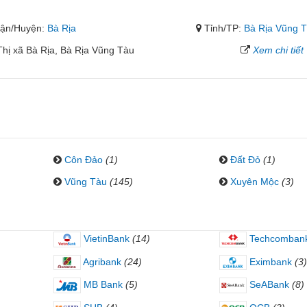
ận/Huyện:
Bà Rịa
Tỉnh/TP:
Bà Rịa Vũng 
ị xã Bà Rịa, Bà Rịa Vũng Tàu
Xem chi tiết
Côn Đảo
(1)
Đất Đỏ
(1)
Vũng Tàu
(145)
Xuyên Mộc
(3)
VietinBank
(14)
Techcomban
Agribank
(24)
Eximbank
(3)
MB Bank
(5)
SeABank
(8)