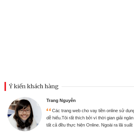
Ý kiến khách hàng
Đoàn Hữu Cảnh
Mình cần tiền gấp nên định 
 thân thiện,
nhưng thật may đã có gói vay 
ân nhanh chóng
không cần gặp mặt nên rất tiện l
rất tốt
bè biết