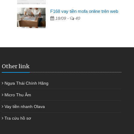
F168 vay tiền mofa online trên web
ngân hàng không ai cho vay. Trong khi
18/09 -
40
ải quyết việc riêng, trong 1-2 ngày tôi trả
đã giúp tôi kịp thời và nhanh chóng
Other link
Ngựa Thái Chính Hãng
Micro Thu Âm
Vay tiền nhanh Olava
Tra cứu hồ sơ