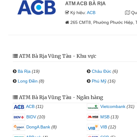
ATM ACB BÀ RỊA
Ký hiệu:
ACB
Qu
265 CMT8, Phường Phước Hiệp, Th
ATM Bà Rịa Vũng Tàu - Khu vực
Bà Rịa
(19)
Châu Đức
(6)
Long Điền
(8)
Phú Mỹ
(16)
ATM Bà Rịa Vũng Tàu - Ngân hàng
ACB
(11)
Vietcombank
(31)
BIDV
(10)
MSB
(13)
DongA Bank
(8)
VIB
(12)