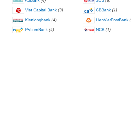
ABBank
(4)
SCB
(5)
Viet Capital Bank
(3)
CBBank
(1)
Kienlongbank
(4)
LienVietPostBank
PVcomBank
(4)
NCB
(1)