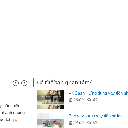
Có thể bạn quan tâm?
VNCash - Ứng dụng vay tiền n
Mai Lan - Sinh vi
28/09 -
40
cầm cố chiếc xe wave
Tôi biết đến thô
tiền bằng CMND online
sinh viên nên cần 
Bac vay - App vay tiền online
ợi, sẽ giới thiệu cho bạn
thấy thủ tục nhanh
24/09 -
52