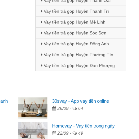
Vay tiền trả góp Huyện Thanh Oai
Vay tiền trả góp Huyện Thanh Trì
Vay tiền trả góp Huyện Mê Linh
Vay tiền trả góp Huyện Sóc Sơn
Vay tiền trả góp Huyện Đông Anh
Vay tiền trả góp Huyện Thường Tín
Vay tiền trả góp Huyện Đan Phượng
hanh
ên
30svay - App vay tiền online
26/09 -
64
ng qua quảng cáo trên facebook. Tôi là
đóng tiền nhà, sinh nhật bạn bè, mà đọc
Homevay - Vay tiền trong ngày
 gọn nên tôi quyết định vay
22/09 -
49