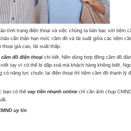
ào tình trạng điện thoại
và việc chúng ta bàn bạc
với tiệm c
m khảo cẩn thận hạn mức cầm đồ
và lãi suất giữa
các tiệm c
 thoại giá cao
, lãi suất thấp.
 cầm đồ điện thoại
chi tiết
. Nên dùng hợp đồng cầm đồ đá
viết tay vì
có thể bị dập xoá
mà khách hàng không biết
. Ngo
 có năng lực chuộc lại điện thoại
thì tiệm cầm đồ thanh lý đ
c bạn
có thể
vay tiền nhanh online
chỉ cần ảnh chụp CMN
uất.
CMND uy tín