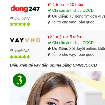
1 triệu -> 10 triệu
Chỉ cần ảnh chụp CCCD
Ưu điểm:
Tự động tìm đơn vị v
Dong247
Hỗ trợ cho vay: Toàn quốc
1 triệu -> 5 triệu
Chỉ cần ảnh chụp CCCD
Ưu điểm:
Xét duyệt online, kh
VayVND
Hỗ trợ cho vay: Toàn quốc
Điều kiện để vay tiền online bằng CMND/CCCD