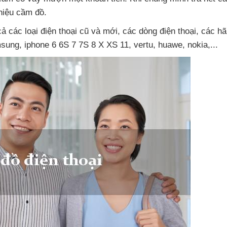
hiệu cầm đồ.
 cả
các loại điện thoại cũ
và mới
,
các dòng điện thoại
,
các hã
msung
, iphone 6 6S 7 7S 8 X XS 11
, vertu
, huawe
, nokia,...