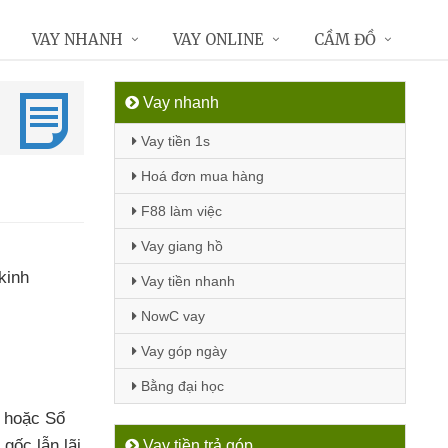
VAY NHANH
VAY ONLINE
CẦM ĐỒ
Vay nhanh
Vay tiền 1s
Hoá đơn mua hàng
F88 làm việc
Vay giang hồ
kinh
Vay tiền nhanh
NowC vay
Vay góp ngày
Bằng đại học
u
hoặc Sổ
gốc lẫn lãi
Vay tiền trả góp