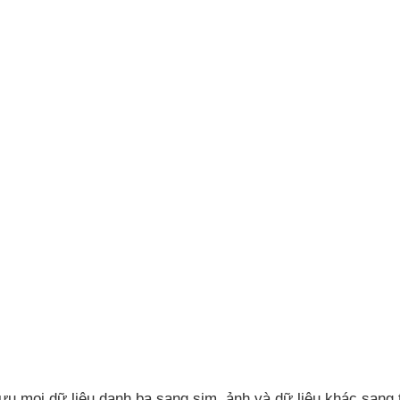
lưu
mọi dữ liệu danh bạ sang sim
, ảnh
và dữ liệu khác sang t