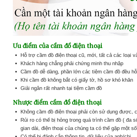
Ưu điểm
của cầm đồ điện thoại
Hỗ trợ cầm đồ điện thoại cũ
, mới
,
tất cả
các loại
v
Khách hàng chẳng phải chứng minh thu nhập
Cầm đồ dễ dàng
, phần lớn
các tiệm cầm đồ đều hỗ
Khi cầm đồ không bắt có giấy tờ
, hồ sơ khó khăn
Giải ngân
rất nhanh tại tiệm cầm đồ
Nhược điểm cầm đồ điện thoại
Không cầm đồ điện thoại phải còn sử dụng
được
, 
Rủi ro
có thể bị hỏng trong
quá trình cầm đồ ( đa s
gian dài
, điện thoại
của chúng ta
có thể gặp một số
Có thể bị đánh cắp thông tin
, dữ liệu
của anh/chị