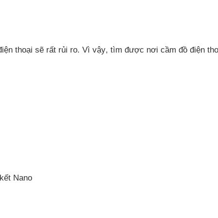
iện thoại
sẽ
rất rủi ro
. Vì vậy
, tìm
được nơi cầm đồ điện thoạ
 kết Nano