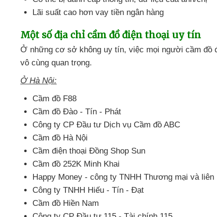
Lãi suất cao hơn vay tiền ngân hàng
Một số địa chỉ cầm đồ điện thoại uy tín
Ở
những cơ sở không uy tín
, việc
mọi người cầm đồ đ
vô cùng quan trọng.
Ở Hà Nội:
Cầm đồ F88
Cầm đồ Đào - Tín - Phát
Công ty CP Đầu tư Dịch vụ Cầm đồ ABC
Cầm đồ Hà Nội
Cầm điện thoại Đồng Shop Sun
Cầm đồ 252K Minh Khai
Happy Money - công ty TNHH Thương mại
và liên
Công ty TNHH Hiếu - Tín - Đạt
Cầm đồ Hiền Nam
Công ty CP Đầu tư 115 - Tài chính 115