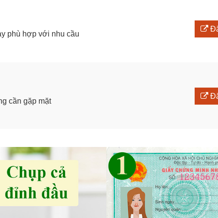
Đă
ay phù hợp với nhu cầu
Đă
ông cần gặp mặt