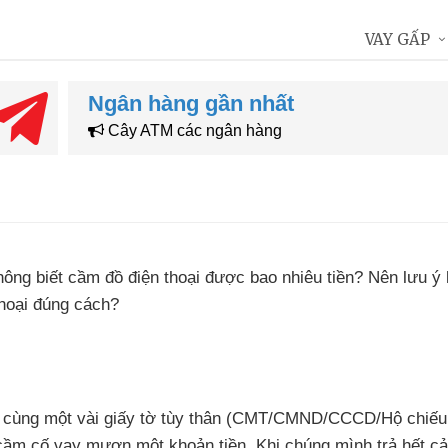
VAY GẤP
Ngân hàng gần nhất
Cây ATM các ngân hàng
hông biết cầm đồ điện thoại
được bao nhiêu tiền
? Nên lưu ý 
thoại đúng cách?
ại cùng một vài giấy tờ tùy thân (CMT/CMND/CCCD/Hộ chiế
cầm cố vay mượn một khoản tiền
.
Khi chúng mình trả hết cả 