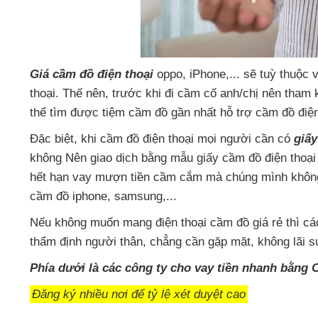
Giá cầm đồ điện thoại
oppo
, iPhone,..
.
sẽ tuỳ thuộc v
thoại
. Thế nên
, trước khi đi cầm cố anh/chị nên tha
thể tìm
được tiệm cầm đồ gần nhất hỗ trợ cầm đồ điện
Đặc biệt
, khi cầm đồ điện thoại
mọi người cần có
giấy
không Nên giao dịch bằng mẫu giấy cầm đồ điện thoại 
hết hạn vay mượn tiền cầm cắm
mà chúng mình không
cầm đồ iphone
, samsung,...
Nếu không muốn mang điện thoại cầm đồ giá rẻ
thì
cá
thẩm định người thân
, chẳng cần gặp mặt
, không lãi s
Phía dưới là
các công ty cho vay tiền nhanh bằng 
Đăng ký nhiều nơi để tỷ lệ xét duyệt cao